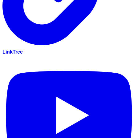
LinkTree