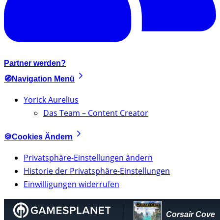
Partner werden?
🧭Navigation Menü
Yorick Aurelius
Das Team – Content Creator
🍪Cookies Ändern
Privatsphäre-Einstellungen ändern
Historie der Privatsphäre-Einstellungen
Einwilligungen widerrufen