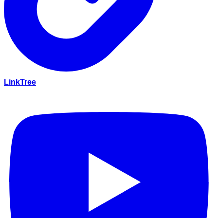
LinkTree