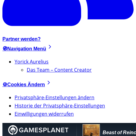
Partner werden?
🧭Navigation Menü
Yorick Aurelius
Das Team – Content Creator
🍪Cookies Ändern
Privatsphäre-Einstellungen ändern
Historie der Privatsphäre-Einstellungen
Einwilligungen widerrufen