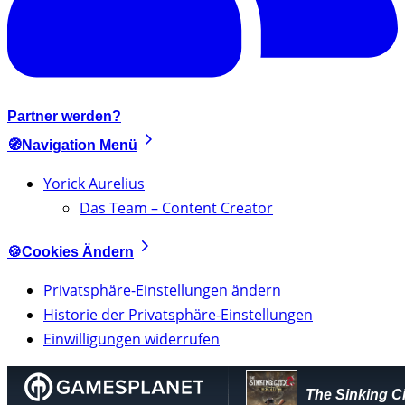
Partner werden?
🧭Navigation Menü
Yorick Aurelius
Das Team – Content Creator
🍪Cookies Ändern
Privatsphäre-Einstellungen ändern
Historie der Privatsphäre-Einstellungen
Einwilligungen widerrufen