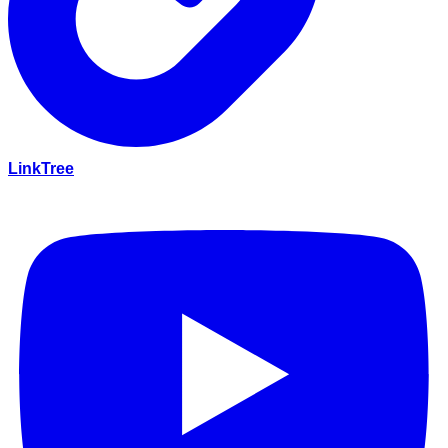
LinkTree