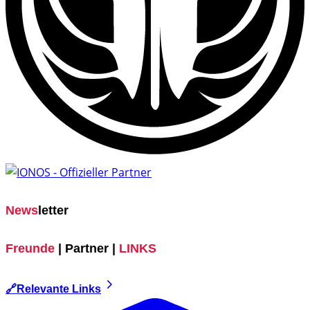
News
letter
Freunde
| Partner |
LINKS
🔗Relevante Links