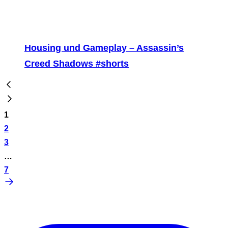
Housing und Gameplay – Assassin’s
Creed Shadows #shorts
1
2
3
…
7