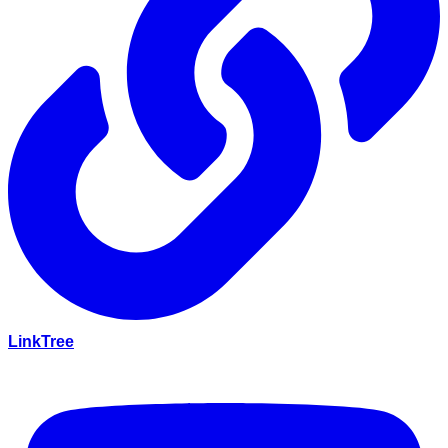
LinkTree