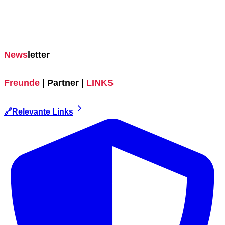
News
letter
Freunde
| Partner |
LINKS
🔗Relevante Links